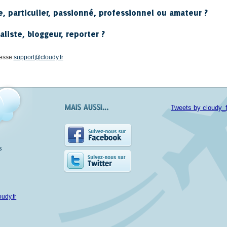
e, particulier, passionné, professionnel ou amateur ?
liste, bloggeur, reporter ?
resse
support@cloudy.fr
Tweets by cloudy_f
s
udy.fr