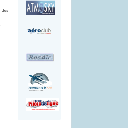
u des
é